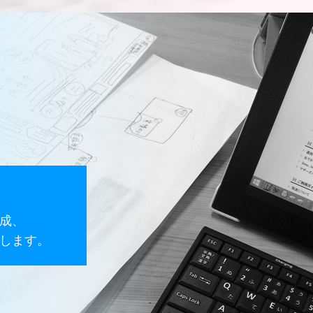
成、
します。