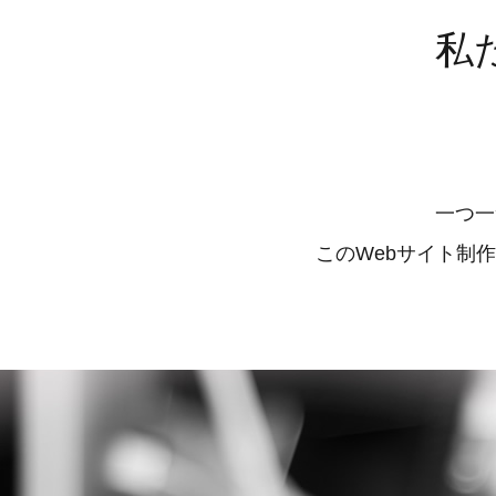
私
一つ一
このWebサイト制