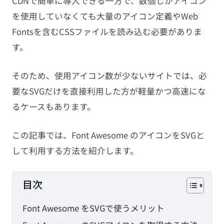
CDNで簡単に導入できる一方で、数個しかアイコン
PHP
を使用していなくても大量のアイコン定義やWeb
Fontsを含むCSSファイルを読み込む必要がありま
JavaScript
す。
CMS
そのため、使用アイコン数が少ないサイトでは、必
要なSVGだけを直接利用した方が軽量かつ高速にな
SEO
るケースもあります。
その他
この記事では、Font Awesome のアイコンをSVGと
TAG
して利用する方法を紹介します。
HTML
CSS
WordPress
目次
EC-CUBE
shopify
PC設定
Font Awesome をSVGで使うメリット
メール設定