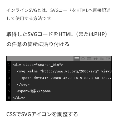
インラインSVGとは、SVGコードをHTMLへ直接記述
して使用する方法です。
取得したSVGコードをHTML（またはPHP）
の任意の箇所に貼り付ける
1
<
div 
class
=
"search_btn"
>
2
<
svg 
xmlns
=
"http://www.w3.org/2000/svg"
viewBox
=
3
<
path
d
=
"M416 208c0 45.9-14.9 88.3-40 122.7L50
4
<
/
svg
>
5
<
span
>
検索
<
/
span
>
6
<
/
div
>
CSSでSVGアイコンを調整する