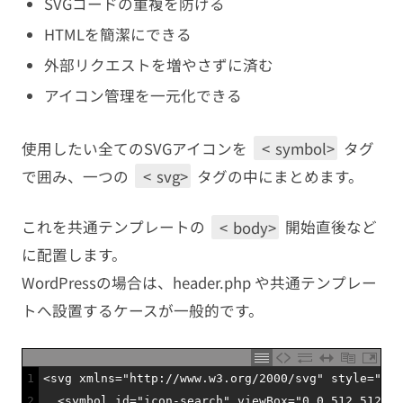
SVGコードの重複を防げる
HTMLを簡潔にできる
外部リクエストを増やさずに済む
アイコン管理を一元化できる
使用したい全てのSVGアイコンを
<
symbol>
タグ
で囲み、一つの
<
svg>
タグの中にまとめます。
これを共通テンプレートの
<
body>
開始直後など
に配置します。
WordPressの場合は、header.php や共通テンプレー
トへ設置するケースが一般的です。
1
<
svg 
xmlns
=
"http://www.w3.org/2000/svg"
style
=
"dis
2
<
symbol 
id
=
"icon-search"
viewBox
=
"0 0 512 512"
>