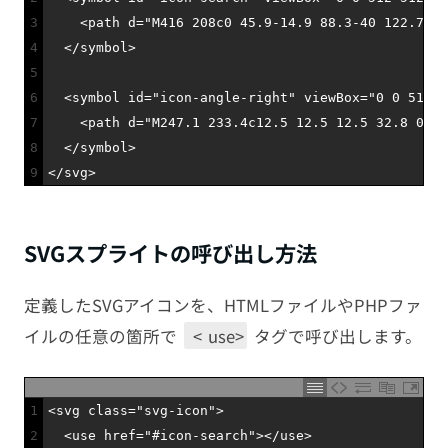
3
<
path
d
=
"M416 208c0 45.9-14.9 88.3-40 122.7L50
4
<
/
symbol
>
5
6
<
symbol 
id
=
"icon-angle-right"
viewBox
=
"0 0 512 5
7
<
path
d
=
"M247.1 233.4c12.5 12.5 12.5 32.8 0 45
8
<
/
symbol
>
9
<
/
svg
>
SVGスプライトの呼び出し方法
定義したSVGアイコンを、HTMLファイルやPHPファ
イルの任意の箇所で
<
use>
タグで呼び出します。
1
<
svg 
class
=
"svg-icon"
>
2
<
use
href
=
"#icon-search"
>
<
/
use
>