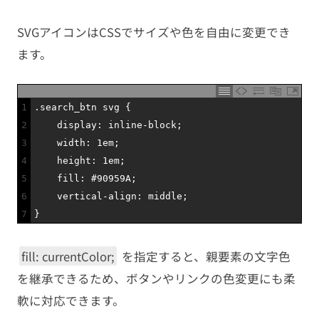
SVGアイコンはCSSでサイズや色を自由に変更でき
ます。
1
.
search_btn 
svg
{
2
display
:
inline
-
block
;
3
width
:
1em
;
4
height
:
1em
;
5
fill
:
#90959A;
6
vertical
-
align
:
middle
;
7
}
fill: currentColor;
を指定すると、親要素の文字色
を継承できるため、ボタンやリンクの色変更にも柔
軟に対応できます。