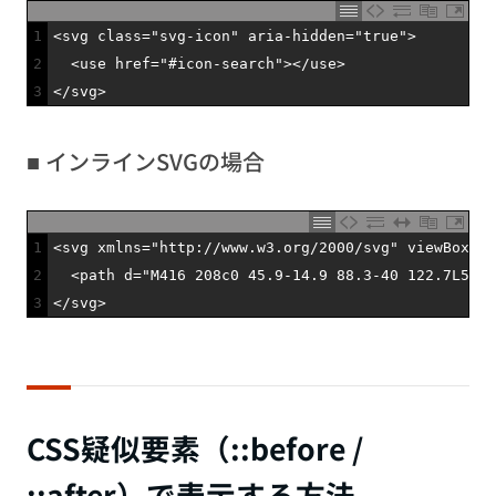
1
<
svg 
class
=
"svg-icon"
aria
-
hidden
=
"true"
>
2
<
use
href
=
"#icon-search"
>
<
/
use
>
3
<
/
svg
>
■ インラインSVGの場合
1
<
svg 
xmlns
=
"http://www.w3.org/2000/svg"
viewBox
=
"0
2
<
path
d
=
"M416 208c0 45.9-14.9 88.3-40 122.7L502.
3
<
/
svg
>
CSS疑似要素（::before /
::after）で表示する方法