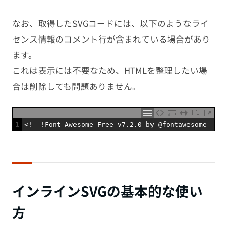
なお、取得したSVGコードには、以下のようなライ
センス情報のコメント行が含まれている場合があり
ます。
これは表示には不要なため、HTMLを整理したい場
合は削除しても問題ありません。
1
<
!
--
!
Font 
Awesome 
Free 
v7
.
2.0
by
@
fontawesome
-
ht
インラインSVGの基本的な使い
方