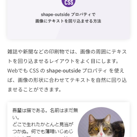
PHP
JavaScript
CMS
雑誌や新聞などの印刷物では、画像の周囲にテキス
SEO
トを回り込ませるレイアウトをよく目にします。
Webでも CSS の
shape-outside
プロパティ を使え
その他
ば、画像の形状に合わせてテキストを自然に回り込
TAG
ませることができます。
HTML
CSS
WordPress
EC-CUBE
shopify
PC設定
メール設定