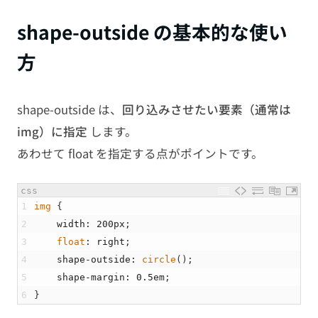
shape-outside の基本的な使い
方
shape-outside は、
回り込みさせたい要素（通常は
img）に指定
します。
あわせて float を指定する点がポイントです。
css
1
img
{
2
width
:
200px
;
3
float
:
right
;
4
shape
-
outside
:
circle
(
)
;
5
shape
-
margin
:
0.5em
;
6
}