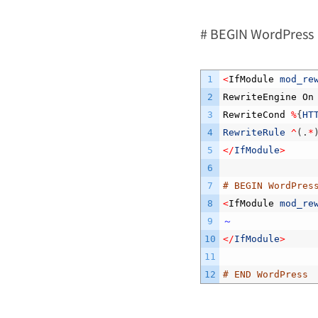
# BEGIN WordP
1
<
IfModule 
mod_re
2
RewriteEngine
On
3
RewriteCond
%
{
HT
4
RewriteRule
^
(
.
*
5
<
/
IfModule
>
6
7
# BEGIN WordPres
8
<
IfModule 
mod_re
9
～
10
<
/
IfModule
>
11
12
# END WordPress