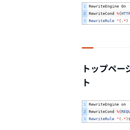
1
RewriteEngine
On
2
RewriteCond
%
{
HTT
3
RewriteRule
^
(
.
*
)
トップペー
ト
1
RewriteEngine
on
2
RewriteCond
%
{
REQ
3
RewriteRule
^
(
.
*
)