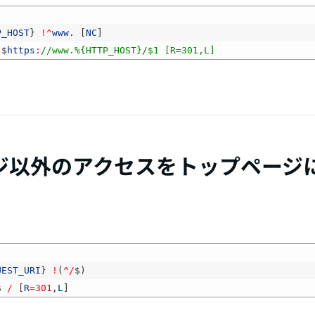
P_HOST
}
!
^
www
.
[
NC
]
$
https
:
//www.%{HTTP_HOST}/$1 [R=301,L]
ジ以外のアクセスをトップページ
UEST_URI
}
!
(
^
/
$
)
$
/
[
R
=
301
,
L
]