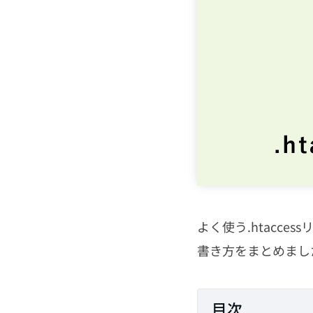
HTML・CSS
PHP
JavaScript
CMS
SEO
よく使う.htacces
その他
書き方をまとめまし
目次