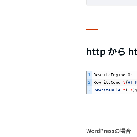
http から 
1
RewriteEngine
On
2
RewriteCond
%
{
HTT
3
RewriteRule
^
(
.
*
)
WordPressの場合