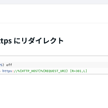
https にリダイレクト
PS
}
off
$
https
:
//%{HTTP_HOST}%{REQUEST_URI} [R=301,L]