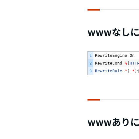
wwwなし
1
RewriteEngine
On
2
RewriteCond
%
{
HTT
3
RewriteRule
^
(
.
*
)
wwwあり