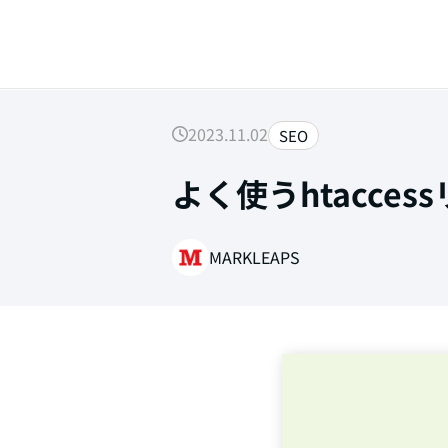
2023.11.02
SEO
よく使うhtacce
SEARCH
MARKLEAPS
Web制作