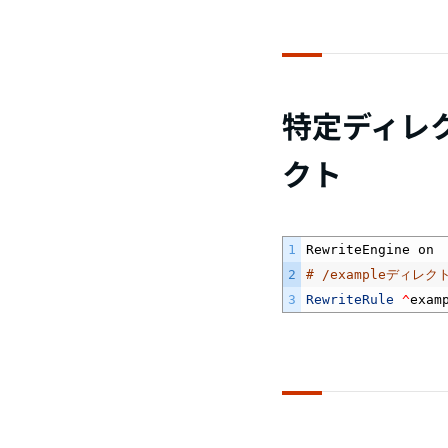
特定ディレ
クト
1
RewriteEngine 
on
2
# /exampleディ
3
RewriteRule
^
exam