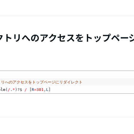
クトリへのアクセスをトップペー
レクトリへのアクセスをトップページにリダイレクト
ple
(
/
.
*
)
?
$
/
[
R
=
301
,
L
]