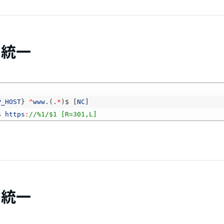
に統一
P_HOST
}
^
www
.
(
.
*
)
$
[
NC
]
$
https
:
//%1/$1 [R=301,L]
に統一