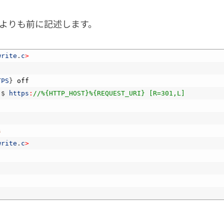
ress よりも前に記述します。
write
.
c
>
TPS
}
off
)
$
https
:
//%{HTTP_HOST}%{REQUEST_URI} [R=301,L]
s
write
.
c
>