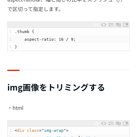
で区切って指定します。
1
.
thumb
{
2
aspect
-
ratio
:
16
/
9
;
3
}
img画像をトリミングする
・html
1
<
div 
class
=
"img-wrap"
>