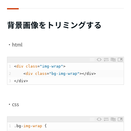
背景画像をトリミングする
・html
1
<
div 
class
=
"img-wrap"
>
2
<
div 
class
=
"bg-img-wrap"
>
<
/
div
>
3
<
/
div
>
・css
1
.
bg
-
img
-
wrap
{