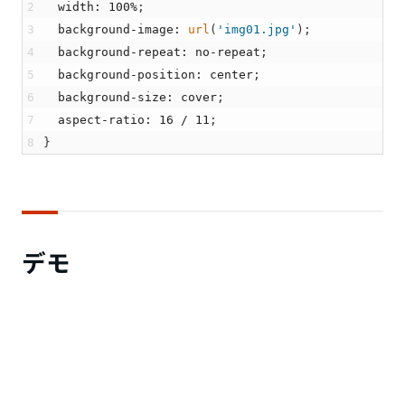
2
width
:
100
%
;
3
background
-
image
:
url
(
'img01.jpg'
)
;
4
background
-
repeat
:
no
-
repeat
;
5
background
-
position
:
center
;
6
background
-
size
:
cover
;
7
aspect
-
ratio
:
16
/
11
;
8
}
デモ