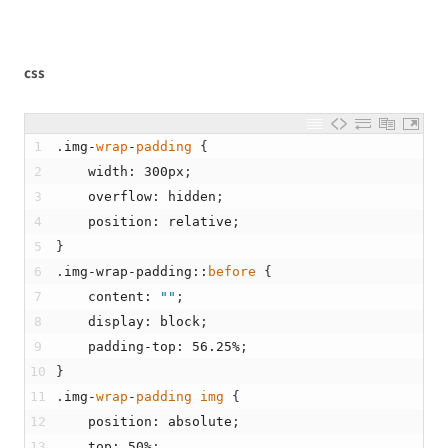
css
1
.
img
-
wrap
-
padding
{
2
width
:
300px
;
3
overflow
:
hidden
;
4
position
:
relative
;
5
}
6
.
img
-
wrap
-
padding
::
before
{
7
content
:
""
;
8
display
:
block
;
9
padding
-
top
:
56.25
%
;
10
}
11
.
img
-
wrap
-
padding
img
{
12
position
:
absolute
;
13
top
:
50
%
;