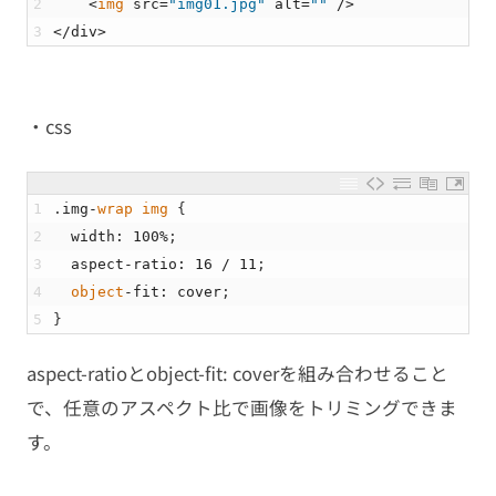
2
<
img 
src
=
"img01.jpg"
alt
=
""
/
>
3
<
/
div
>
・css
1
.
img
-
wrap
img
{
2
width
:
100
%
;
3
aspect
-
ratio
:
16
/
11
;
4
object
-
fit
:
cover
;
5
}
aspect-ratioとobject-fit: coverを組み合わせること
で、任意のアスペクト比で画像をトリミングできま
す。