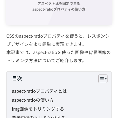
PHP
JavaScript
CMS
CSSのaspect-ratioプロパティを使うと、レスポンシ
ブデザインをより簡単に実現できます。
SEO
本記事では、aspect-ratioを使った画像や背景画像の
トリミング方法についてご紹介します。
その他
TAG
目次
aspect-ratioプロパティとは
HTML
CSS
WordPress
aspect-ratioの使い方
EC-CUBE
shopify
PC設定
img画像をトリミングする
メール設定
背景画像をトリミングする