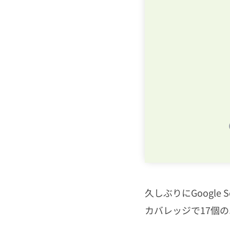
HTML・CSS
PHP
JavaScript
CMS
SEO
その他
久しぶりにGoogle S
カバレッジで17個