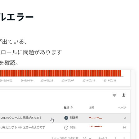
ールエラー
が出ている、
のクロールに問題があります
を確認。