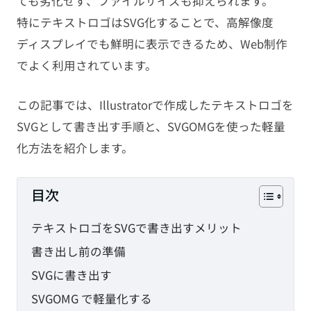
ても劣化せず、ファイルサイズも抑えられます。
PHP
特にテキストロゴはSVG化することで、高解像度
ディスプレイでも鮮明に表示できるため、Web制作
JavaScript
でよく利用されています。
CMS
この記事では、Illustratorで作成したテキストロゴを
SVGとして書き出す手順と、SVGOMGを使った軽量
SEO
化方法を紹介します。
その他
目次
TAG
テキストロゴをSVGで書き出すメリット
HTML
CSS
WordPress
書き出し前の準備
EC-CUBE
shopify
PC設定
SVGに書き出す
SVGOMG で軽量化する
メール設定