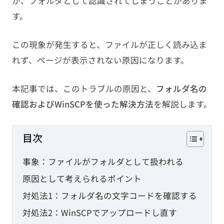
が、フォルダとして認識されてしまうことがありま
PHP
す。
JavaScript
この現象が発生すると、ファイルが正しく読み込ま
れず、ページが表示されない原因になります。
CMS
本記事では、このトラブルの原因と、
フォルダ名の
SEO
確認およびWinSCPを使った解決方法
を解説します。
その他
目次
TAG
事象：ファイルがフォルダとして扱われる
HTML
CSS
WordPress
原因として考えられるポイント
対処法1：フォルダ名の文字コードを確認する
EC-CUBE
shopify
PC設定
対処法2：WinSCPでアップロードし直す
メール設定