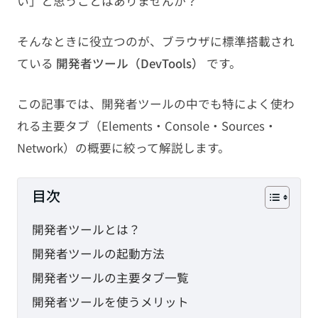
い」と思うことはありませんか？
PHP
そんなときに役立つのが、ブラウザに標準搭載され
JavaScript
ている
開発者ツール（DevTools）
です。
CMS
この記事では、開発者ツールの中でも特によく使わ
れる主要タブ（Elements・Console・Sources・
SEO
Network）の概要に絞って解説します。
その他
目次
TAG
開発者ツールとは？
HTML
CSS
WordPress
開発者ツールの起動方法
開発者ツールの主要タブ一覧
EC-CUBE
shopify
PC設定
開発者ツールを使うメリット
メール設定