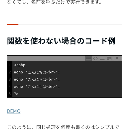
なくても、名前を呼ぶだけで実行できます。
関数を使わない場合のコード例
1
<?php
2
echo
'こんにちは<br>'
;
3
echo
'こんにちは<br>'
;
4
echo
'こんにちは<br>'
;
5
?>
DEMO
このように、同じ処理を何度も書くのはシンプルで