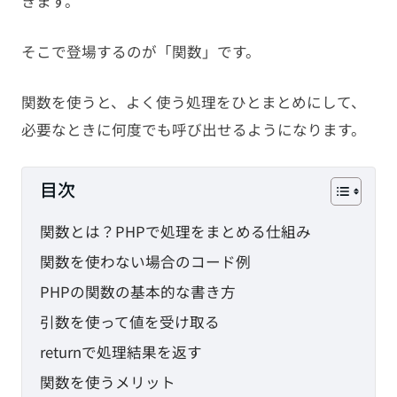
きます。
PHP
そこで登場するのが「関数」です。
JavaScript
関数を使うと、よく使う処理をひとまとめにして、
CMS
必要なときに何度でも呼び出せるようになります。
SEO
目次
その他
関数とは？PHPで処理をまとめる仕組み
TAG
関数を使わない場合のコード例
PHPの関数の基本的な書き方
HTML
CSS
WordPress
引数を使って値を受け取る
EC-CUBE
shopify
PC設定
returnで処理結果を返す
関数を使うメリット
メール設定