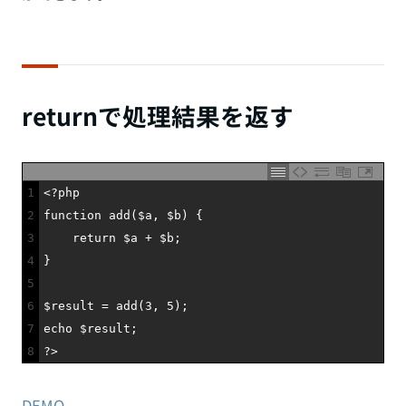
returnで処理結果を返す
1
<?php
2
function
add
(
$a
,
$b
)
{
3
return
$a
+
$b
;
4
}
5
6
$result
=
add
(
3
,
5
)
;
7
echo
$result
;
8
?>
DEMO