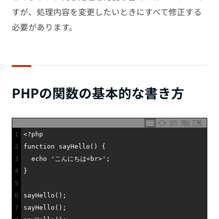
すが、処理内容を変更したいときにすべて修正する
必要があります。
PHPの関数の基本的な書き方
1
<?php
2
function
sayHello
(
)
{
3
echo
'こんにちは<br>'
;
4
}
5
6
sayHello
(
)
;
7
sayHello
(
)
;