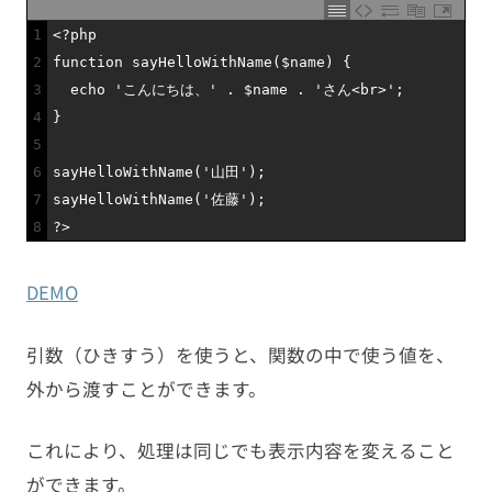
1
<?php
2
function
sayHelloWithName
(
$name
)
{
3
echo
'こんにちは、'
.
$name
.
'さん<br>'
;
4
}
5
6
sayHelloWithName
(
'山田'
)
;
7
sayHelloWithName
(
'佐藤'
)
;
8
?>
DEMO
引数（ひきすう）を使うと、関数の中で使う値を、
外から渡すことができます。
これにより、処理は同じでも表示内容を変えること
ができます。