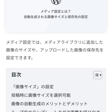
PHP
JavaScript
CMS
メディア設定では、メディアライブラリに追加した
SEO
画像のサイズや、アップロードした画像の保存先を
設定できます。
その他
TAG
目次
「画像サイズ」の設定
HTML
CSS
WordPress
投稿時に画像サイズを選択可能
EC-CUBE
shopify
PC設定
画像の自動生成のメリットとデメリット
メール設定
ループ内のテンプレートタグで画像を呼び出す