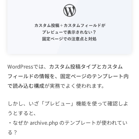
PHP
JavaScript
CMS
SEO
WordPressでは、
カスタム投稿タイプとカスタム
その他
フィールドの情報を、固定ページのテンプレート内
で読み込む構成
が実務でよく使われます。
TAG
しかし、いざ「プレビュー」機能を使って確認しよ
HTML
CSS
WordPress
うとすると、
・なぜか archive.php のテンプレートが使われてい
EC-CUBE
shopify
PC設定
る？
メール設定