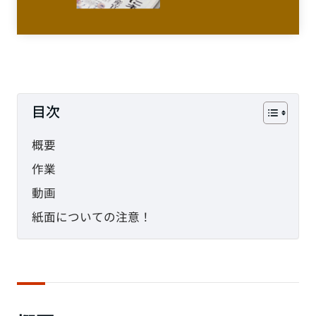
PHP
JavaScript
CMS
目次
SEO
概要
作業
その他
動画
TAG
紙面についての注意！
HTML
CSS
WordPress
EC-CUBE
shopify
PC設定
メール設定