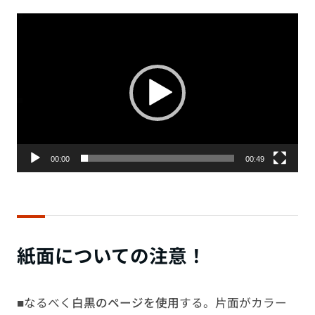
動
画
プ
レー
ヤー
00:00
00:49
紙面についての注意！
■なるべく
白黒のページを使用
する。片面がカラー