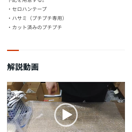
・セロハンテープ
・ハサミ（プチプチ専用）
・カット済みのプチプチ
解説動画
動
画
プ
レー
ヤー