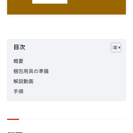
PHP
JavaScript
CMS
目次
SEO
概要
梱包用具の準備
その他
解説動画
TAG
手順
HTML
CSS
WordPress
EC-CUBE
shopify
PC設定
メール設定