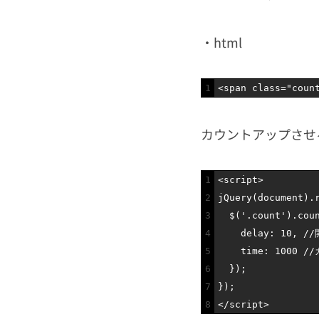
・html
1
<
span 
class
=
"coun
カウントアップさせる
1
<script>
2
jQuery
(
document
)
.
3
$
(
'.count'
)
.
cou
4
delay
:
10
,
/
5
time
:
1000
/
6
}
)
;
7
}
)
;
8
</script>