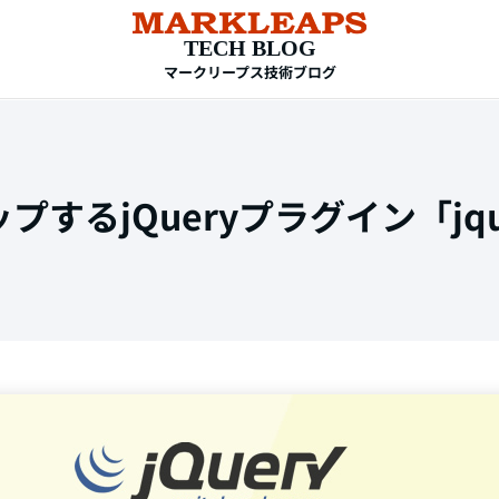
TECH BLOG
マークリープス技術ブログ
るjQueryプラグイン「jquery
TAG
HTML
CSS
WordPress
EC-CUBE
shopify
PC設定
メール設定