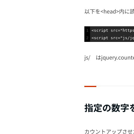
以下を<head>内
1
<script 
src
=
"http
2
<script 
src
=
"js/j
js/ はjquery.
指定の数字
カウントアップさせ