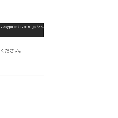
y.waypoints.min.js"
>
</script>
えてください。