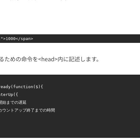
t"
>
1000
<
/
span
>
ための命令を<head>内に記述します。
ready
(
function
(
$
)
{
nterUp
(
{
/開始までの遅延
/カウントアップ終了までの時間