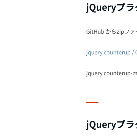
jQuery
GitHub からzi
jquery.counterup /
jquery.counteru
jQuery