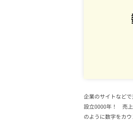
HTML・CSS
PHP
JavaScript
CMS
SEO
企業のサイトなどで
その他
設立0000年！ 売上
のように数字をカウ