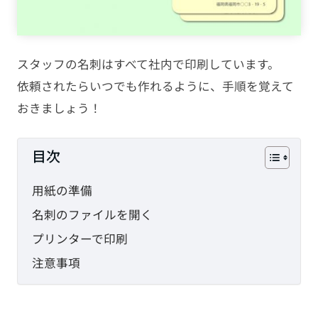
PHP
JavaScript
スタッフの名刺はすべて社内で印刷しています。
依頼されたらいつでも作れるように、手順を覚えて
CMS
おきましょう！
SEO
目次
その他
用紙の準備
TAG
名刺のファイルを開く
プリンターで印刷
HTML
CSS
WordPress
注意事項
EC-CUBE
shopify
PC設定
メール設定