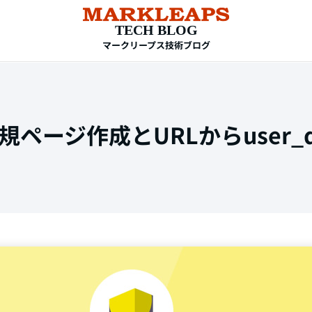
TECH BLOG
マークリープス技術ブログ
2 新規ページ作成とURLからuser
TAG
HTML
CSS
WordPress
EC-CUBE
shopify
PC設定
メール設定