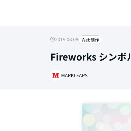
2019.08.08
Web制作
Fireworks シ
SEARCH
MARKLEAPS
Web制作