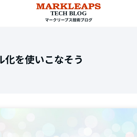
TECH BLOG
マークリープス技術ブログ
ンボル化を使いこなそう
TAG
HTML
CSS
WordPress
EC-CUBE
shopify
PC設定
メール設定