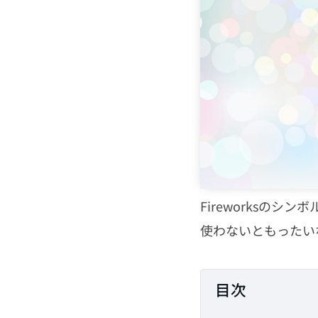
HTML・CSS
PHP
JavaScript
CMS
SEO
Fireworksのシ
使わないともったい
その他
目次